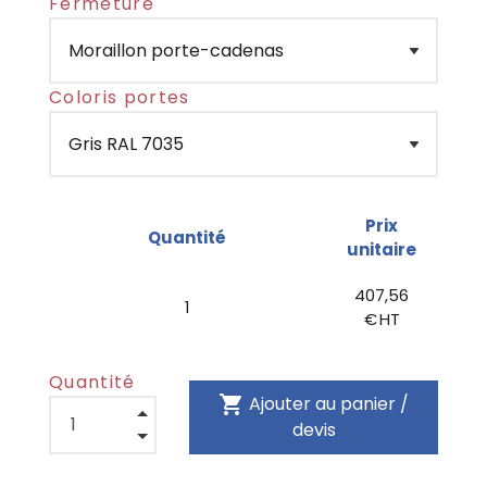
Fermeture
Coloris portes
Prix
Quantité
unitaire
407,56
1
€ HT
Quantité
shopping_cart
Ajouter au panier /
devis