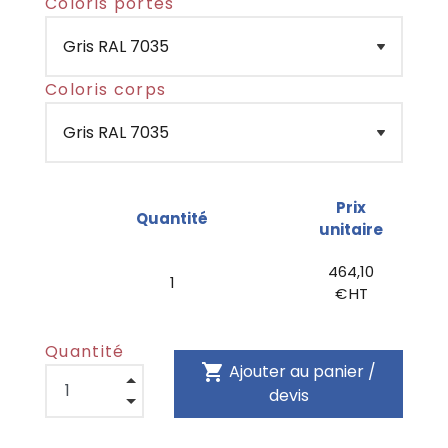
Coloris portes
Coloris corps
Prix
Quantité
unitaire
464,10
1
€ HT
Quantité
shopping_cart
Ajouter au panier /
devis