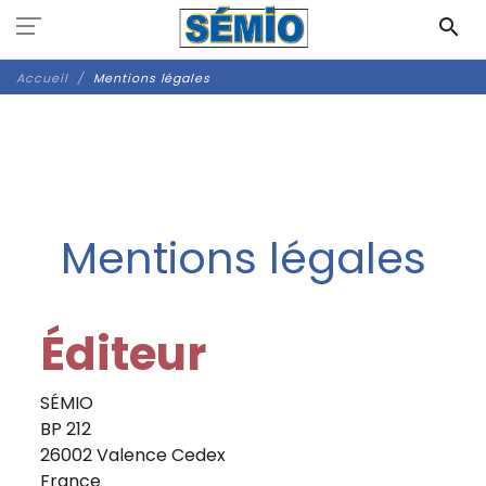
Panneau de gestion des cookies
search
Accueil
Mentions légales
Mentions légales
Éditeur
SÉMIO
BP 212
26002 Valence Cedex
France