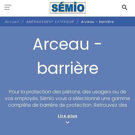
Panneau de gestion des cookies
search
Accueil
AMÉNAGEMENT EXTÉRIEUR
Arceau - barrière
Arceau -
barrière
Pour la protection des piétons, des usagers ou de
vos employés, Sémio vous a sélectionné une gamme
complète de barrière de protection. Retrouvez des
barrières de ville pour vos trottoirs, parkings,
Lire plus
établissements scolaires ; des étriers de protection
expand_more
pour vos bâtiments et mobilier urbain ; des barrières
pivotantes ou
barrière de police
pour la gestion des