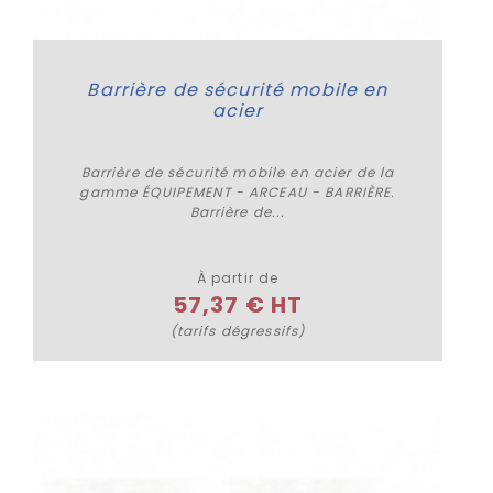
Barrière de sécurité mobile en
acier
Barrière de sécurité mobile en acier de la
gamme ÉQUIPEMENT - ARCEAU - BARRIÈRE.
Barrière de...
Plus de détails
À partir de
57,37 € HT
(tarifs dégressifs)