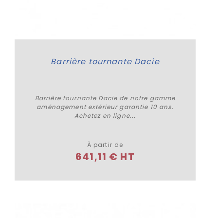
Barrière tournante Dacie
Barrière tournante Dacie de notre gamme
aménagement extérieur garantie 10 ans.
Achetez en ligne...
Plus de détails
À partir de
641,11 € HT