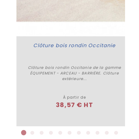
Clôture bois rondin Occitanie
Clôture bois rondin Occitanie de la gamme
ÉQUIPEMENT - ARCEAU - BARRIÈRE. Clôture
extérieure...
Plus de détails
À partir de
38,57 € HT