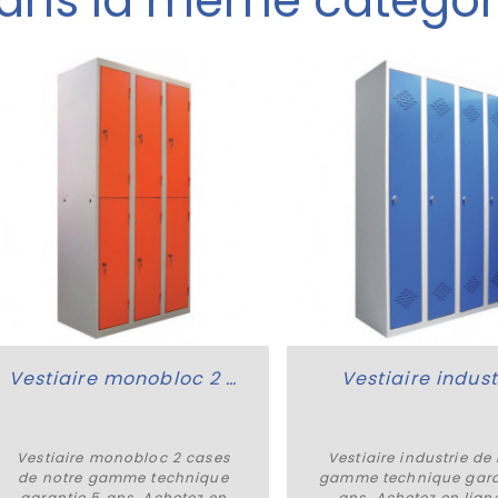
ans la même catégor
Vestiaire monobloc 2 cases
Vestiaire indust
Vestiaire monobloc 2 cases
Vestiaire industrie de
Plus de détails
Plus de détails
de notre gamme technique
gamme technique gara
garantie 5 ans. Achetez en
ans. Achetez en lign