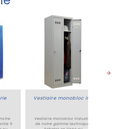
ie
rie
Vestiaire monobloc industrie
Armo
 notre
Vestiaire monobloc industrie
Armoire
Plus de détails
ntie 5
de notre gamme technique.
notr
e ou
Achetez en ligne ou
garant