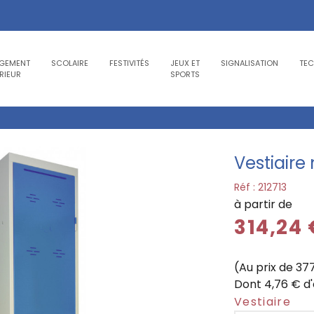
GEMENT
SCOLAIRE
FESTIVITÉS
JEUX ET
SIGNALISATION
TE
RIEUR
SPORTS
Vestiair
Réf :
212713
à partir de
314,24
(Au prix de 37
Dont 4,76 € d
Vestiaire