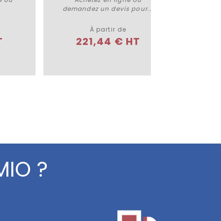
demandez un devis pour...
lig
À partir de
T
221,44 € HT
2
MIO ?