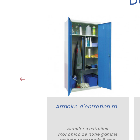
D
 détails
Casiers pour téléphone
 téléphone de
technique. Les
éléphones acier
t une...
43 € HT
Armoire d'entretien monobloc
Armoire d'entretien
Plus de détails
monobloc de notre gamme
technique garantie 5 ans.