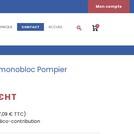
Mon compte
0
CHNIQUE
CONTACT
ACCUEIL
search
e monobloc Pompier
 €HT
7,09 € TTC)
'éco-contribution