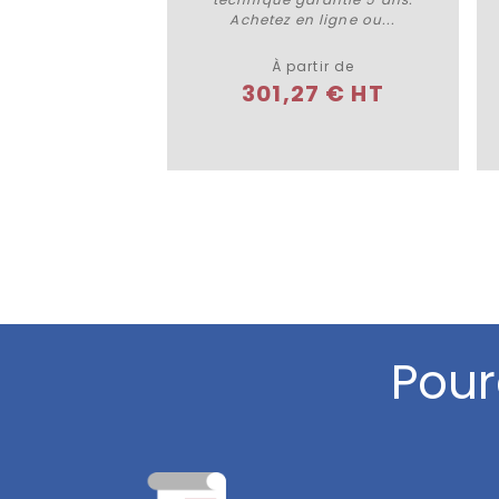
Achetez en ligne ou...
À partir de
301,27 € HT
Pour