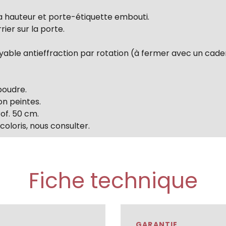
la hauteur et porte-étiquette embouti.
ier sur la porte.
ble antieffraction par rotation (à fermer avec un ca
poudre.
on peintes.
rof. 50 cm.
oloris, nous consulter.
Fiche technique
GARANTIE