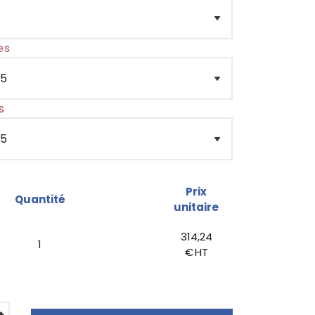
es
s
Prix
Quantité
unitaire
314,24
1
€ HT