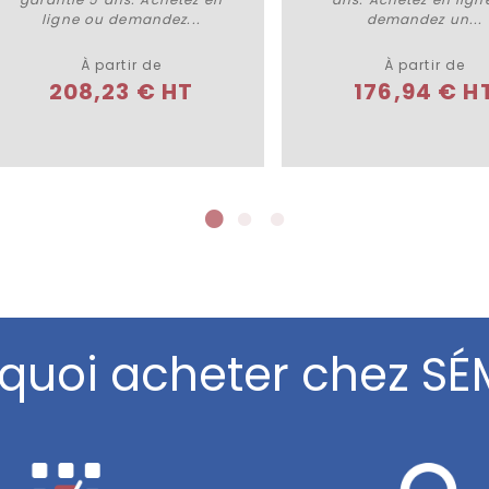
ligne ou demandez...
demandez un...
À partir de
À partir de
208,23 € HT
176,94 € H
quoi acheter chez SÉ