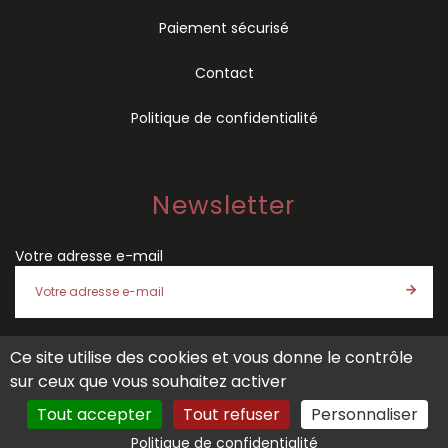
Paiement sécurisé
Contact
Politique de confidentialité
Newsletter
Votre adresse e-mail
Ce site utilise des cookies et vous donne le contrôle
J'accepte les
conditions générales de vente
et la
politique
sur ceux que vous souhaitez activer
de confidentialité
de SÉMIO
Tout accepter
Tout refuser
Personnaliser
Politique de confidentialité