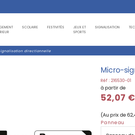
GEMENT
SCOLAIRE
FESTIVITÉS
JEUX ET
SIGNALISATION
TE
RIEUR
SPORTS
ignalisation directionnelle
Micro-sig
Réf :
216530-01
à partir de
52,07 
(Au prix de 62
Panneau