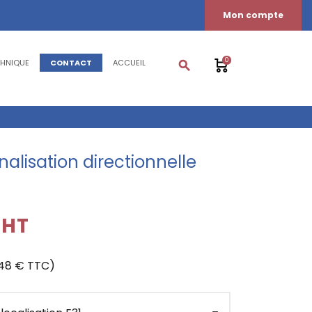
Mon compte
0
CHNIQUE
CONTACT
ACCUEIL
search
nalisation directionnelle
€HT
,48 € TTC)