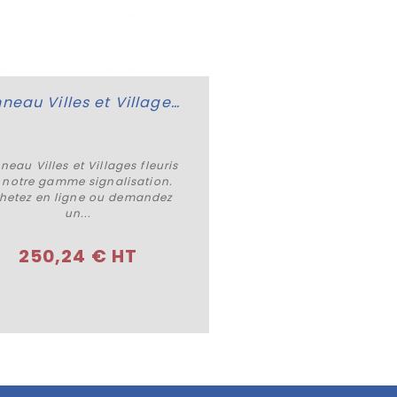
Panneau Villes et Villages fleuris
neau Villes et Villages fleuris
 notre gamme signalisation.
Plus de détails
hetez en ligne ou demandez
un...
250,24 € HT