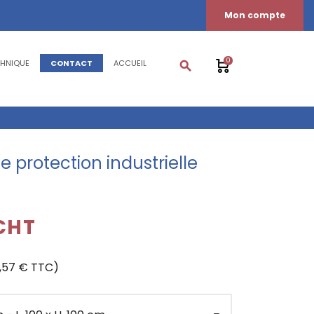
Mon compte
0
CHNIQUE
CONTACT
ACCUEIL
search
e protection industrielle
 €HT
0,57 € TTC)