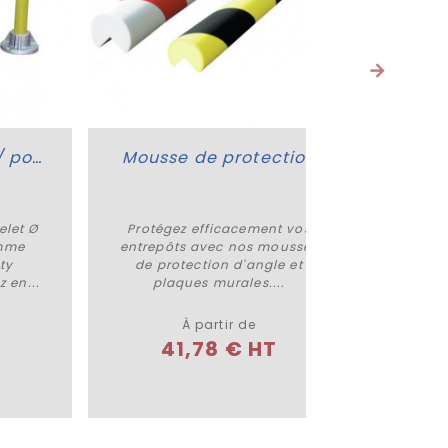
Arceau / épingle / potelet Ø 50 mm
Mousse de protection
Po
elet Ø
Protégez efficacement vos
Potel
Plus de détails
mme
entrepôts avec nos mousses
gamme 
ty
de protection d'angle et
ans. 
 en...
plaques murales....
dem
À partir de
41,78 € HT
1