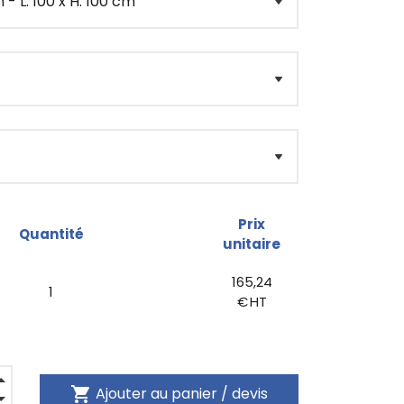
Prix
Quantité
unitaire
165,24
1
€ HT
shopping_cart
Ajouter au panier / devis