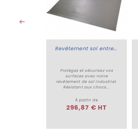
tection, alliant
sse et...
8 € HT
Revêtement sol entrepôt
Protégez et sécurisez vos
Plus de détails
surfaces avec notre
revêtement de sol industriel.
Résistant aux chocs...
À partir de
296,87 € HT