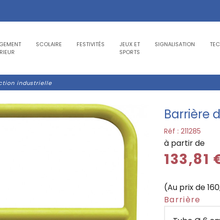
GEMENT
SCOLAIRE
FESTIVITÉS
JEUX ET
SIGNALISATION
TE
RIEUR
SPORTS
ction industrielle
Barrière d
Réf :
211285
à partir de
133,81
(Au prix de 16
Barrière