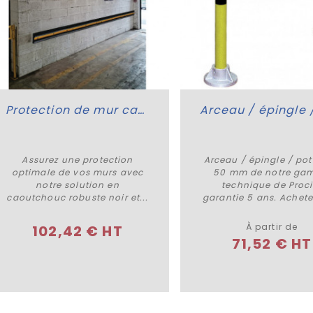
Protection de mur caoutchouc
Assurez une protection
Arceau / épingle / pot
Acheter
Plus de détails
optimale de vos murs avec
50 mm de notre ga
notre solution en
technique de Proci
caoutchouc robuste noir et...
garantie 5 ans. Achetez
À partir de
102,42 € HT
71,52 € HT