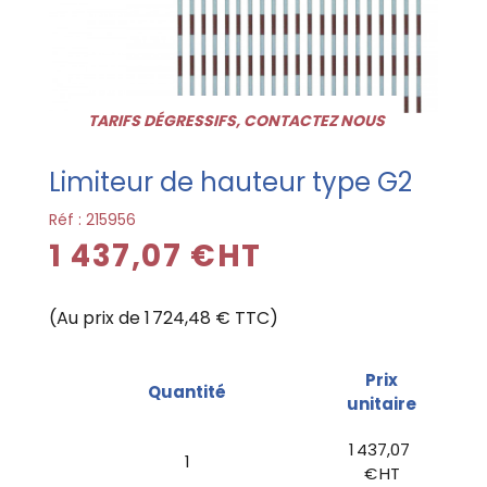
TARIFS DÉGRESSIFS, CONTACTEZ NOUS
Limiteur de hauteur type G2
Réf :
215956
1 437,07 €HT
(Au prix de 1 724,48 € TTC)
Prix
Quantité
unitaire
1 437,07
1
€ HT