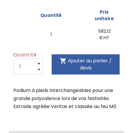
Prix
Quantité
unitaire
582,12
1
€ HT
Quantité
shopping_cart
Ajouter au panier /
devis
Podium à pieds interchangeables pour une
grande polyvalence lors de vos festivités.
Estrade agréée Veritas et classée au feu M3.