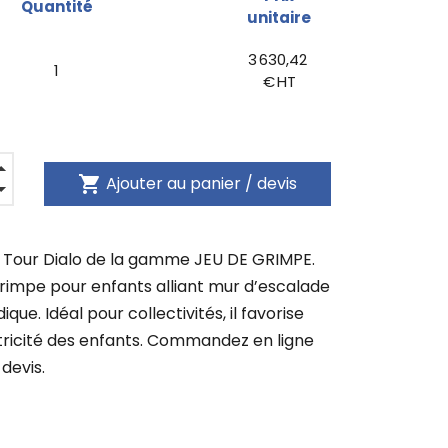
Quantité
unitaire
3 630,42
1
€ HT
shopping_cart
Ajouter au panier / devis
 Tour Dialo de la gamme JEU DE GRIMPE.
rimpe pour enfants alliant mur d’escalade
ique. Idéal pour collectivités, il favorise
tricité des enfants. Commandez en ligne
devis.