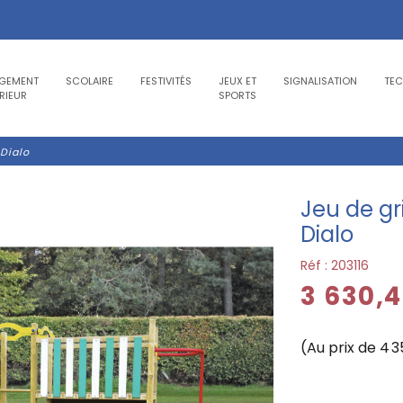
GEMENT
SCOLAIRE
FESTIVITÉS
JEUX ET
SIGNALISATION
TE
RIEUR
SPORTS
Dialo
Jeu de g
Dialo
Réf :
203116
3 630,
(Au prix de 4 