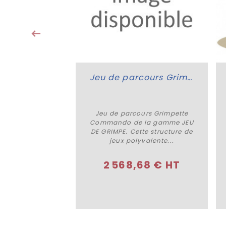
et sports...
11 € HT
Jeu de parcours Grimpette Commando
Jeu de parcours Grimpette
Plus de détails
Commando de la gamme JEU
DE GRIMPE. Cette structure de
jeux polyvalente...
2 568,68 € HT