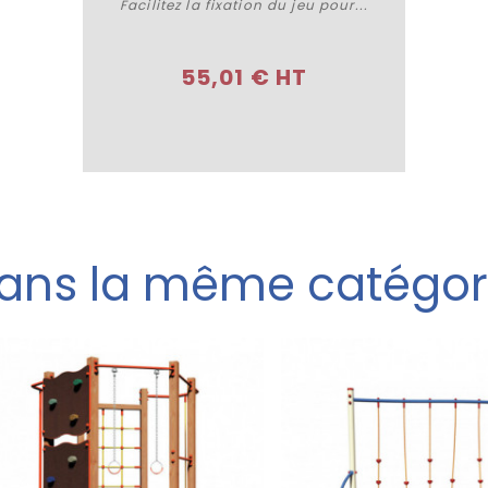
Acheter
Facilitez la fixation du jeu pour...
55,01 € HT
ans la même catégor