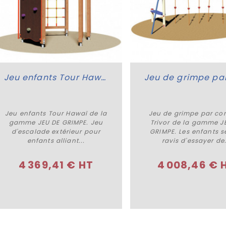
Jeu enfants Tour Hawaï
Jeu enfants Tour Hawaï de la
Jeu de grimpe par co
Acheter
Acheter
gamme JEU DE GRIMPE. Jeu
Trivor de la gamme J
d'escalade extérieur pour
GRIMPE. Les enfants s
enfants alliant...
ravis d'essayer de.
4 369,41 € HT
4 008,46 € 