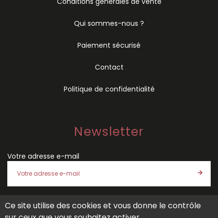
Conditions générales de vente
Qui sommes-nous ?
Paiement sécurisé
Contact
Politique de confidentialité
Newsletter
Votre adresse e-mail
Ce site utilise des cookies et vous donne le contrôle
J'accepte les
conditions générales de vente
et la
politique
sur ceux que vous souhaitez activer