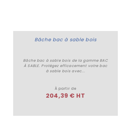
Bâche bac à sable bois
Bâche bac à sable bois de la gamme BAC
À SABLE. Protégez efficacement votre bac
à sable bois avec...
Plus de détails
À partir de
204,39 € HT