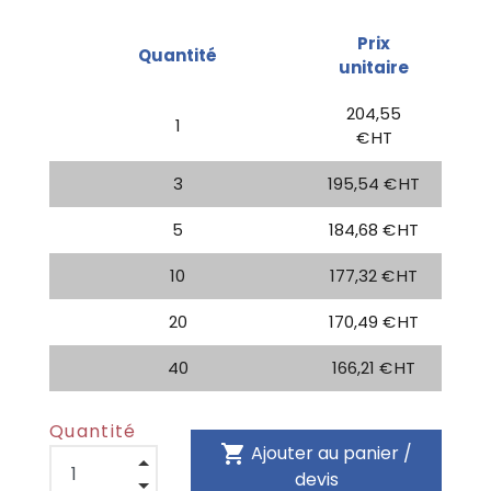
Prix
Quantité
unitaire
204,55
1
€ HT
3
195,54 € HT
5
184,68 € HT
10
177,32 € HT
20
170,49 € HT
40
166,21 € HT
Quantité
shopping_cart
Ajouter au panier /
devis