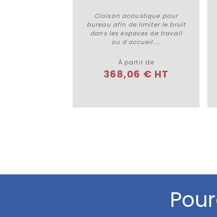
ison en toile
Cloison acoustique pour
 détails
Plus de détails
e notre gamme
bureau afin de limiter le bruit
n. Achetez en
dans les espaces de travail
mandez un...
ou d'accueil....
À partir de
6 € HT
368,06 € HT
Pour