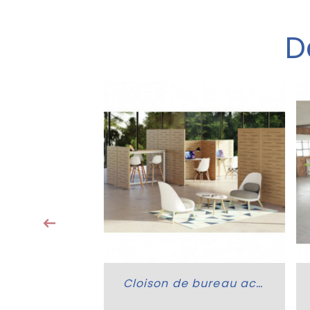
D
Panneau cloison en toile Easyscreen
Cloison de bureau acoustique Bois