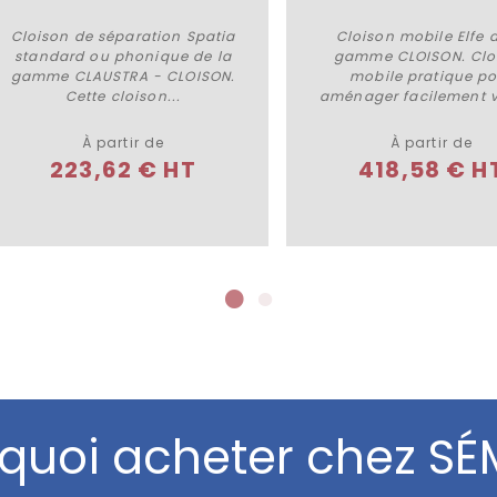
Cloison de séparation Spatia
Cloison mobile Elfe d
Plus de détails
Plus de détails
standard ou phonique de la
gamme CLOISON. Clo
gamme CLAUSTRA - CLOISON.
mobile pratique p
Cette cloison...
aménager facilement vo
À partir de
À partir de
223,62 € HT
418,58 € H
quoi acheter chez SÉ