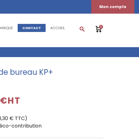
Mon compte
0
CHNIQUE
CONTACT
ACCUEIL
search
 de bureau KP+
 €HT
0,30 € TTC)
'éco-contribution