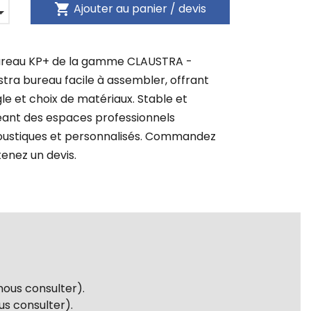
shopping_cart
Ajouter au panier / devis
ureau KP+ de la gamme CLAUSTRA -
tra bureau facile à assembler, offrant
ngle et choix de matériaux. Stable et
éant des espaces professionnels
ustiques et personnalisés. Commandez
tenez un devis.
ous consulter).
us consulter).