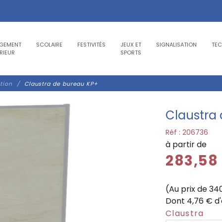
GEMENT
SCOLAIRE
FESTIVITÉS
JEUX ET
SIGNALISATION
TE
RIEUR
SPORTS
tion
Claustra de bureau KP+
Claustra
Réf :
206736
à partir de
283,58
(Au prix de 34
Dont 4,76 € d
Claustra