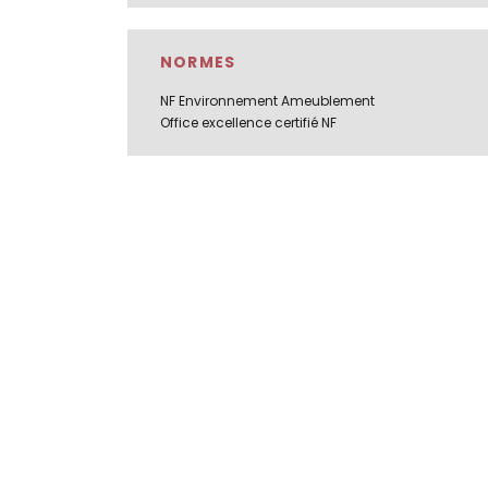
NORMES
NF Environnement Ameublement
Office excellence certifié NF