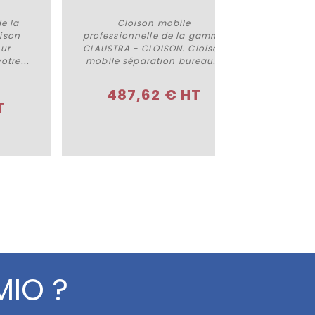
e la
Cloison mobile
Panne
Plus de détails
ison
professionnelle de la gamme
Easysc
our
CLAUSTRA - CLOISON. Cloison
commun
tre...
mobile séparation bureau...
lign
487,62 € HT
3
T
MIO ?