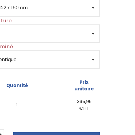
cture
aminé
Prix
Quantité
unitaire
365,96
1
€ HT