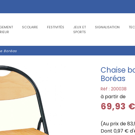
GEMENT
SCOLAIRE
FESTIVITÉS
JEUX ET
SIGNALISATION
TE
RIEUR
SPORTS
te Boréas
Chaise bo
Boréas
Réf :
200038
à partir de
69,93 
(Au prix de 83
Dont 0,97 € d