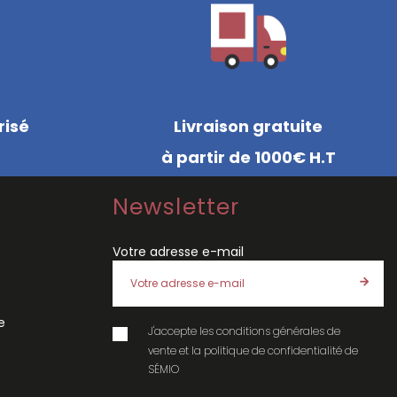
risé
Livraison gratuite
à partir de 1000€ H.T
Newsletter
Votre adresse e-mail
e
J'accepte les
conditions générales de
vente
et la
politique de confidentialité
de
SÉMIO