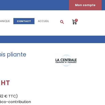
Mon compte
0
CHNIQUE
CONTACT
ACCUEIL
search
is pliante
€HT
,92 € TTC)
'éco-contribution