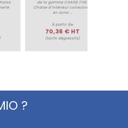
Plus de détails
haise
de la gamme CHAISE FIXE.
la 
nelle
Chaise d'intérieur collectivité
Pra
en acier...
À partir de
70,36 € HT
)
(tarifs dégressifs)
(
MIO ?