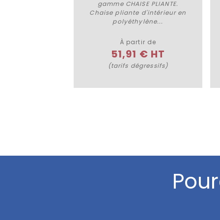
Plus de détails
gamme CHAISE PLIANTE.
Chaise pliante d'intérieur en
polyéthylène...
À partir de
51,91 € HT
(tarifs dégressifs)
Pour