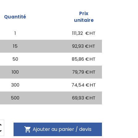
Prix
Quantité
unitaire
1
111,32
€ HT
15
92,93 € HT
50
85,86 € HT
100
79,79 € HT
300
74,54 € HT
500
69,93 € HT
shopping_cart
Ajouter au panier / devis