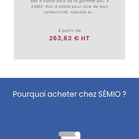
Bac à sable bois de la gamme BAC À
SABLE. Bac à sable pour aire de jeux
collectivité, robuste et...
Plus de détails
À partir de
263,62 € HT
Pourquoi acheter chez SÉMIO ?