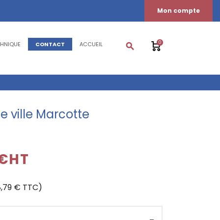
Mon compte
0
CHNIQUE
CONTACT
ACCUEIL
search
e ville Marcotte
 €HT
8,79 € TTC)