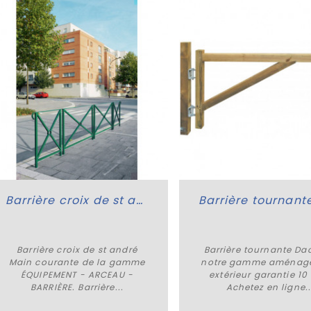
Barrière croix de st andré Main courante
Barrière croix de st andré
Barrière tournante Da
Plus de détails
Plus de détails
Main courante de la gamme
notre gamme aménag
ÉQUIPEMENT - ARCEAU -
extérieur garantie 10
BARRIÈRE. Barrière...
Achetez en ligne..