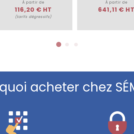
À partir de
À partir de
116,20 € HT
641,11 € H
(tarifs dégressifs)
quoi acheter chez SÉ