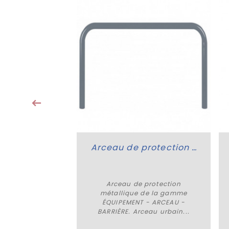
Clôture en bois Normandie
ois Normandie
 ÉQUIPEMENT -
RIÈRE. Clôture
e public...
tir de
3 € HT
Arceau de protection métallique
Arceau de protection
Plus de détails
métallique de la gamme
ÉQUIPEMENT - ARCEAU -
BARRIÈRE. Arceau urbain...