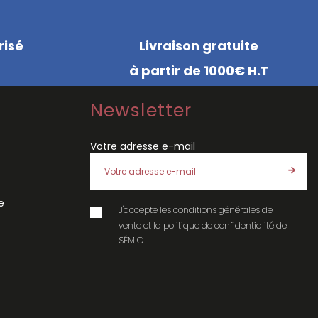
risé
Livraison gratuite
à partir de 1000€ H.T
Newsletter
Votre adresse e-mail
e
J'accepte les
conditions générales de
vente
et la
politique de confidentialité
de
SÉMIO