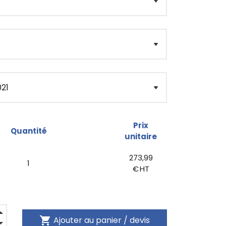
Prix
Quantité
unitaire
273,99
1
€ HT
shopping_cart
Ajouter au panier / devis