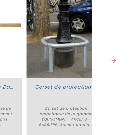
Barrière tournante Dacie
Corset de protection emboîtable
cie de
Corset de protection
Barr
Plus de détails
ement
emboîtable de la gamme
Hél
 ans.
ÉQUIPEMENT - ARCEAU -
ÉQUI
.
BARRIÈRE. Arceau urbain...
BARRIÈR