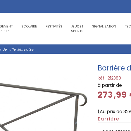
GEMENT
SCOLAIRE
FESTIVITÉS
JEUX ET
SIGNALISATION
TE
RIEUR
SPORTS
e de ville Marcotte
Barrière d
Réf :
212380
à partir de
273,99
(Au prix de 32
Barrière