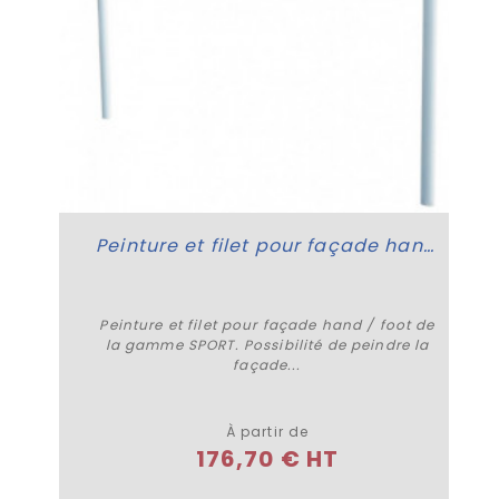
Peinture et filet pour façade hand / foot
Peinture et filet pour façade hand / foot de
la gamme SPORT. Possibilité de peindre la
façade...
Plus de détails
À partir de
176,70 € HT