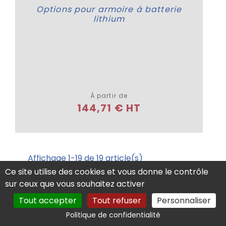
Options pour armoire à batterie
lithium
Plus de détails
À partir de
144,71 € HT
Affichage 1-19 de 19 article(s)
Ce site utilise des cookies et vous donne le contrôle
sur ceux que vous souhaitez activer
Tout accepter
Tout refuser
Personnaliser
VOUS RECHERCHEZ DU MOBILIER
Politique de confidentialité
DE BUREAU POUR SÉCURISER