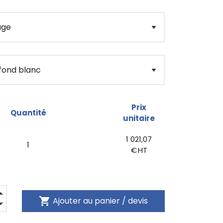
Prix
Quantité
unitaire
1 021,07
1
€ HT
shopping_cart
Ajouter au panier / devis