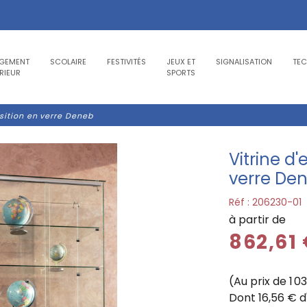
GEMENT
SCOLAIRE
FESTIVITÉS
JEUX ET
SIGNALISATION
TE
RIEUR
SPORTS
osition en verre Deneb
Vitrine d'
verre De
Réf :
206230-01
à partir de
862,61
(Au prix de 1 0
Dont 16,56 € d