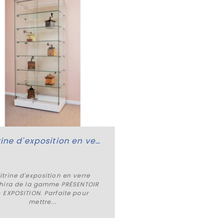
Vitrine d'exposition en verre Nashira
itrine d'exposition en verre
hira de la gamme PRÉSENTOIR
Plus de détails
- EXPOSITION. Parfaite pour
mettre...