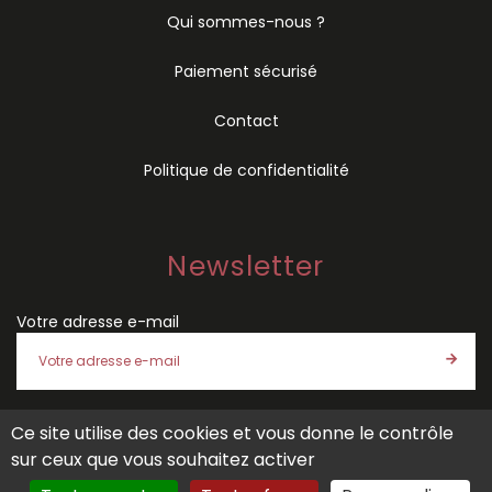
Qui sommes-nous ?
Paiement sécurisé
Contact
Politique de confidentialité
Newsletter
Votre adresse e-mail
Ce site utilise des cookies et vous donne le contrôle
J'accepte les
conditions générales de vente
et la
politique
sur ceux que vous souhaitez activer
de confidentialité
de SÉMIO