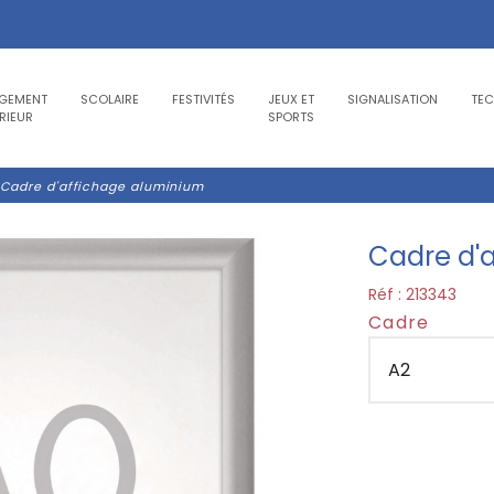
GEMENT
SCOLAIRE
FESTIVITÉS
JEUX ET
SIGNALISATION
TE
RIEUR
SPORTS
Cadre d'affichage aluminium
Cadre d'
Réf :
213343
Cadre