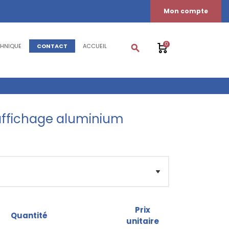
Mon compte
0
CHNIQUE
CONTACT
ACCUEIL
search
affichage aluminium
Prix
Quantité
unitaire