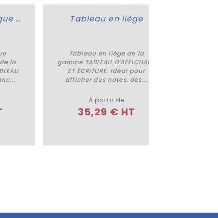
Tableau magnétique professionnel Design
Tableau en liège
ue
Tableau en liège de la
Cadre 
Plus de détails
de la
gamme TABLEAU D'AFFICHAGE
pieds 
BLEAU
ET ÉCRITURE. Idéal pour
D'AFF
nc...
afficher des notes, des...
À partir de
T
35,29 € HT