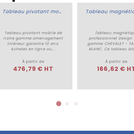
Tableau pivotant mobile
Tableau pivotant mobile de
Tableau magnétiq
Plus de détails
Plus de détails
notre gamme amenagement
professionnel Design 
intérieur garantie 10 ans.
gamme CHEVALET - TA
Achetez en ligne ou...
BLANC. Ce tableau bla
À partir de
À partir de
476,79 € HT
166,62 € H