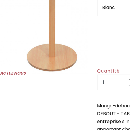
Quantité
TACTEZ NOUS
Mange-debou
DEBOUT - TAB
entreprise s’i
apportant chal