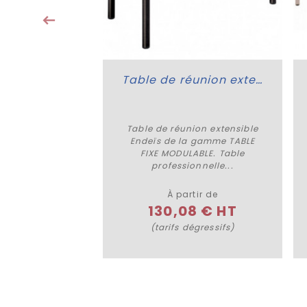
tir de
3 € HT
Table de réunion extensible Endeïs
Table de réunion extensible
Plus de détails
Endeïs de la gamme TABLE
FIXE MODULABLE. Table
professionnelle...
À partir de
130,08 € HT
(tarifs dégressifs)