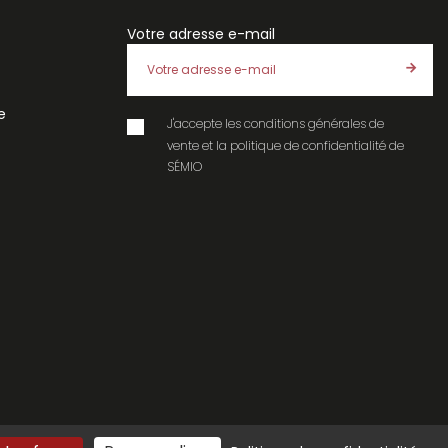
Votre adresse e-mail
e
J'accepte les
conditions générales de
vente
et la
politique de confidentialité
de
SÉMIO