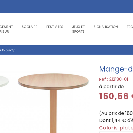
GEMENT
SCOLAIRE
FESTIVITÉS
JEUX ET
SIGNALISATION
TE
RIEUR
SPORTS
d Woody
Mange-d
Réf :
212180-01
à partir de
150,56
(Au prix de 18
Dont 1,44 € d'
Coloris plat