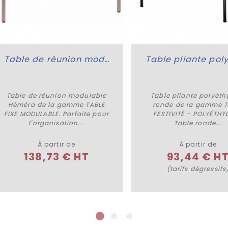
Table de réunion modulable Héméra
Table de réunion modulable
Table pliante polyéth
Plus de détails
Plus de détails
Héméra de la gamme TABLE
ronde de la gamme T
FIXE MODULABLE. Parfaite pour
FESTIVITÉ - POLYÉTHY
l'organisation...
Table ronde...
À partir de
À partir de
138,73 € HT
93,44 € H
(tarifs dégressifs