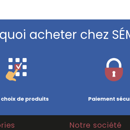
quoi acheter chez SÉ
 choix de produits
Paiement sécu
ries
Notre société