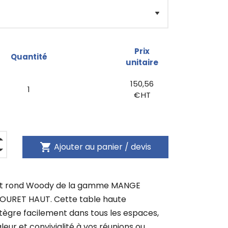
Prix
Quantité
unitaire
150,56
1
€ HT
shopping_cart
Ajouter au panier / devis
t rond Woody de la gamme MANGE
OURET HAUT. Cette table haute
ntègre facilement dans tous les espaces,
eur et convivialité à vos réunions ou