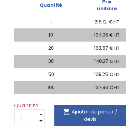
Prix
Quantité
unitaire
1
218,12
€ HT
10
194,06 € HT
20
168,57 € HT
30
140,27 € HT
50
139,25 € HT
100
137,96 € HT
Quantité
shopping_cart
Ajouter au panier /
devis