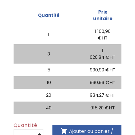
Prix
Quantité
unitaire
1 100,96
1
€ HT
1
3
020,84 € HT
5
990,90 € HT
10
960,96 € HT
20
934,27 € HT
40
915,20 € HT
Quantité
shopping_cart
Ajouter au panier /