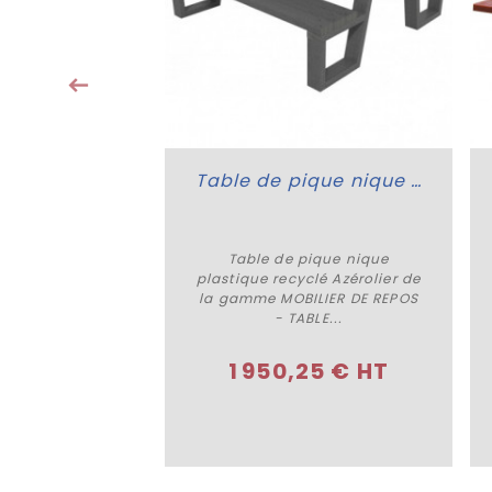
TABLE PIQUE-
pté pour...
tir de
6 € HT
égressifs)
Table de pique nique plastique recyclé Azérolier
Table de pique nique
Plus de détails
plastique recyclé Azérolier de
la gamme MOBILIER DE REPOS
- TABLE...
1 950,25 € HT