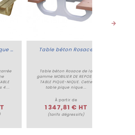
Table de pique nique carrée Acajou
Table béton Rosace
carrée
Table béton Rosace de la
Table 
Plus de détails
me
gamme MOBILIER DE REPOS -
Anil de
TABLE
TABLE PIQUE-NIQUE. Cette
REPOS 
 4...
table pique nique...
À partir de
HT
1 347,81 € HT
1
)
(tarifs dégressifs)
(