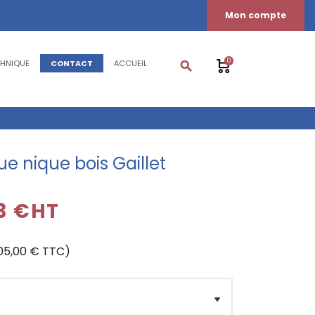
Mon compte
0
CHNIQUE
CONTACT
ACCUEIL
search
ue nique bois Gaillet
83 €HT
005,00 € TTC)