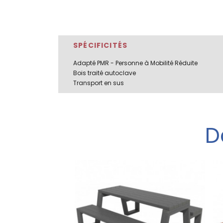
SPÉCIFICITÉS
Adapté PMR - Personne à Mobilité Réduite
Bois traité autoclave
Transport en sus
D
eter
Table en bois extérieure Mitella
is extérieure
 gamme MOBILIER