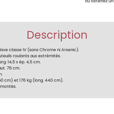
ou obtenez un 
Description
lave classe IV (sans Chrome ni Arsenic).
teuils roulants aux extrémités.
rg. 14,5 x ép. 4,5 cm.
aut. 76 cm.
m.
250 cm) et 176 kg (long. 440 cm).
-montés.