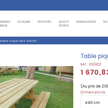
GEMENT
SCOLAIRE
FESTIVITÉS
JEUX ET
SIGNALISATION
TE
RIEUR
SPORTS
pique nique bois Gaillet
Table piq
Réf :
206902
1 670,
(Au prix de 2 
Dimensions