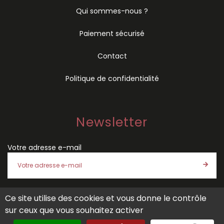
Qui sommes-nous ?
Paiement sécurisé
Contact
Politique de confidentialité
Newsletter
Votre adresse e-mail
Ce site utilise des cookies et vous donne le contrôle
J'accepte les
conditions générales de vente
et la
politique
sur ceux que vous souhaitez activer
de confidentialité
de SÉMIO