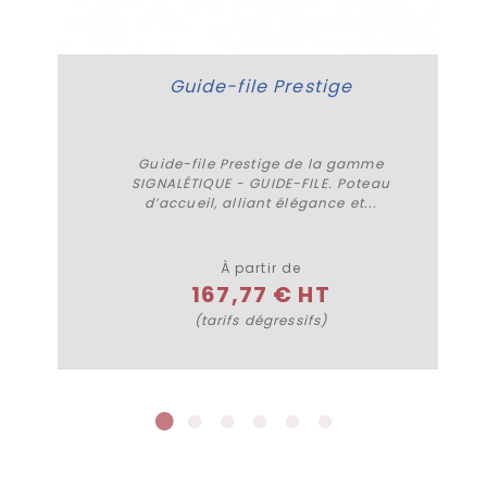
Guide-file Prestige
Guide-file Prestige de la gamme
SIGNALÉTIQUE - GUIDE-FILE. Poteau
d’accueil, alliant élégance et...
Plus de détails
À partir de
167,77 € HT
(tarifs dégressifs)