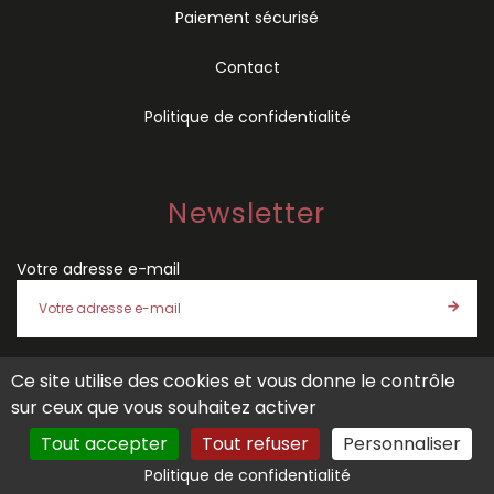
Paiement sécurisé
Contact
Politique de confidentialité
Newsletter
Votre adresse e-mail
Ce site utilise des cookies et vous donne le contrôle
J'accepte les
conditions générales de vente
et la
politique
sur ceux que vous souhaitez activer
de confidentialité
de SÉMIO
Tout accepter
Tout refuser
Personnaliser
Politique de confidentialité
Site créé par
Tout Simplement Digital