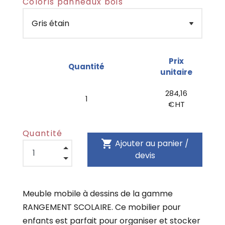
Coloris panneaux bois
Prix
Quantité
unitaire
284,16
1
€ HT
Quantité
shopping_cart
Ajouter au panier /
devis
Meuble mobile à dessins de la gamme
RANGEMENT SCOLAIRE. Ce mobilier pour
enfants est parfait pour organiser et stocker