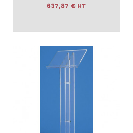
637,87 € HT