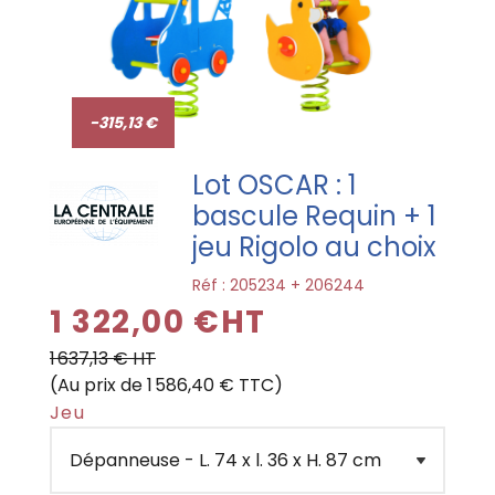
PROMO !
-315,13 €
Lot OSCAR : 1
bascule Requin + 1
jeu Rigolo au choix
Réf :
205234 + 206244
1 322,00 €HT
1 637,13 € HT
(Au prix de 1 586,40 € TTC)
Jeu