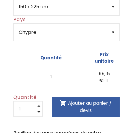
Pays
Prix
Quantité
unitaire
95,15
1
€ HT
Quantité
shopping_cart
Ajouter au panier /
devis
Pavillon des pays européens de notre