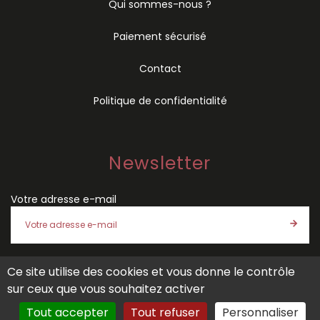
Qui sommes-nous ?
Paiement sécurisé
Contact
Politique de confidentialité
Newsletter
Votre adresse e-mail
Ce site utilise des cookies et vous donne le contrôle
J'accepte les
conditions générales de vente
et la
politique
sur ceux que vous souhaitez activer
de confidentialité
de SÉMIO
Tout accepter
Tout refuser
Personnaliser