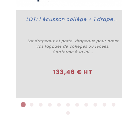
LOT: 1 écusson collège + 1 drapeau France + 1 drapeau U.E
Lot drapeaux et porte-drapeaux pour orner
vos façades de collèges ou lycées.
Conforme à la loi...
Acheter
133,46 € HT