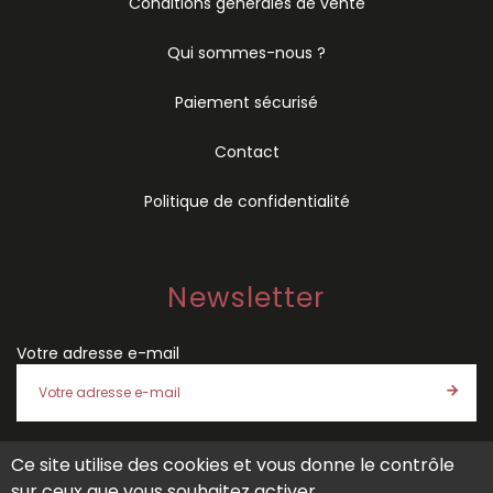
Conditions générales de vente
Qui sommes-nous ?
Paiement sécurisé
Contact
Politique de confidentialité
Newsletter
Votre adresse e-mail
Ce site utilise des cookies et vous donne le contrôle
J'accepte les
conditions générales de vente
et la
politique
sur ceux que vous souhaitez activer