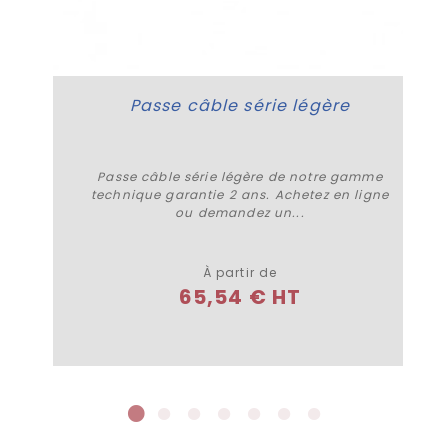
Passe câble série légère
Passe câble série légère de notre gamme
technique garantie 2 ans. Achetez en ligne
ou demandez un...
Plus de détails
À partir de
65,54 € HT