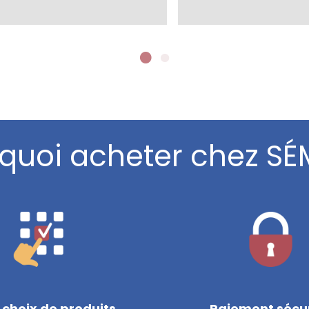
quoi acheter chez SÉ
 choix de produits
Paiement sécu