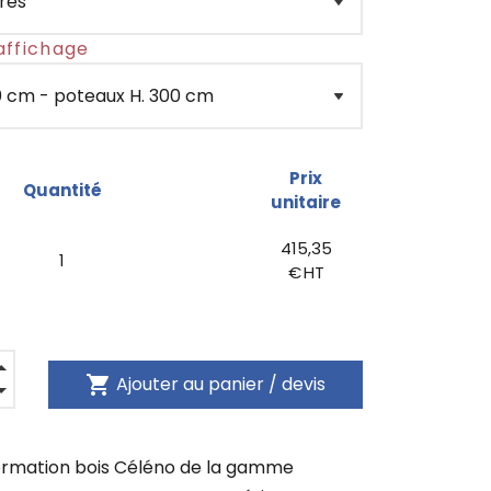
affichage
Prix
Quantité
unitaire
415,35
1
€ HT
shopping_cart
Ajouter au panier / devis
ormation bois Céléno de la gamme