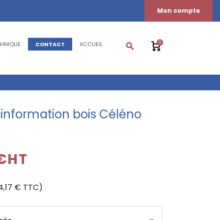
Mon compte
0
CHNIQUE
CONTACT
ACCUEIL
search
information bois Céléno
 €HT
4,17 € TTC)