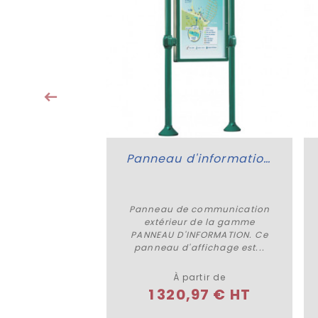
Vitrine d'extérieur Calluna
Panneau d'information extérieur
osition Calluna
Panneau de communication
 détails
Plus de détails
e de VITRINE
extérieur de la gamme
 Cette vitrine
PANNEAU D'INFORMATION. Ce
age est...
panneau d'affichage est...
tir de
À partir de
6 € HT
1 320,97 € HT