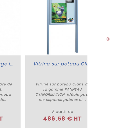
Panneau d'affichage libre
Vitrine sur poteau Claris
bre de
Vitrine sur poteau Claris de
Pann
Plus de détails
AU
la gamme PANNEAU
plas
nneau
D'INFORMATION. Idéale pour
g
e...
les espaces publics et...
D'INFO
À partir de
HT
486,58 € HT
9