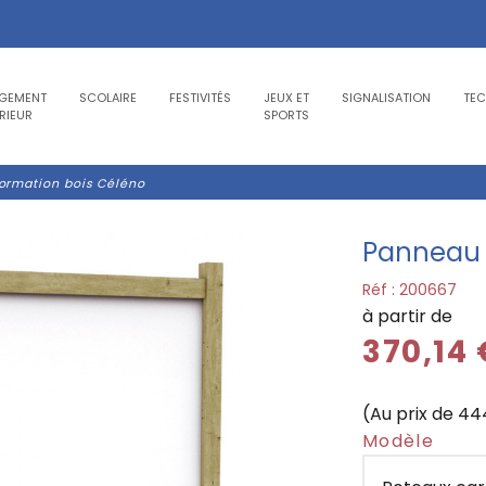
GEMENT
SCOLAIRE
FESTIVITÉS
JEUX ET
SIGNALISATION
TE
RIEUR
SPORTS
ormation bois Céléno
Panneau 
Réf :
200667
à partir de
370,14
(Au prix de 44
Modèle