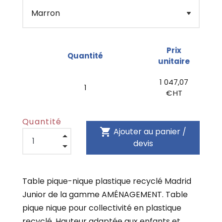
Prix
Quantité
unitaire
1 047,07
1
€ HT
Quantité
shopping_cart
Ajouter au panier /
devis
Table pique-nique plastique recyclé Madrid
Junior de la gamme AMÉNAGEMENT. Table
pique nique pour collectivité en plastique
recyclé. Hauteur adaptée aux enfants et