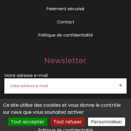
Paiement sécurisé
Contact
Politique de confidentialité
Newsletter
Votre adresse e-mail
Ce site utilise des cookies et vous donne le contrôle
J'accepte les
conditions générales de vente
et la
politique
sur ceux que vous souhaitez activer
de confidentialité
de SÉMIO
Tout accepter
Tout refuser
Personnaliser
Politique de confidentialité