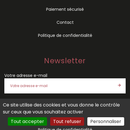
Paiement sécurisé
Contact
Politique de confidentialité
Newsletter
Votre adresse e-mail
Ce site utilise des cookies et vous donne le contrôle
J'accepte les
conditions générales de vente
et la
politique
sur ceux que vous souhaitez activer
de confidentialité
de SÉMIO
Tout accepter
Tout refuser
Personnaliser
Politique de confidentialité