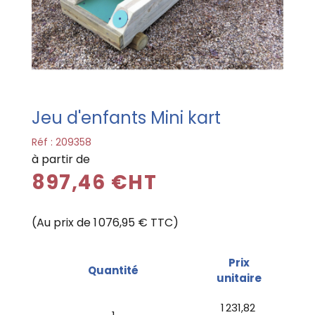
Jeu d'enfants Mini kart
Réf :
209358
à partir de
897,46 €HT
(Au prix de 1 076,95 € TTC)
Prix
Quantité
unitaire
1 231,82