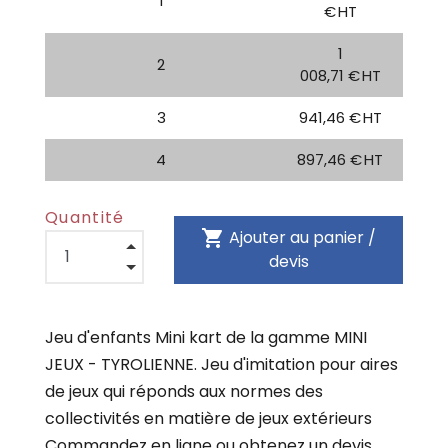
1
€ HT
1
2
008,71 € HT
3
941,46 € HT
4
897,46 € HT
Quantité
shopping_cart
Ajouter au panier /
devis
Jeu d'enfants Mini kart de la gamme MINI
JEUX - TYROLIENNE. Jeu d'imitation pour aires
de jeux qui réponds aux normes des
collectivités en matière de jeux extérieurs
Commandez en ligne ou obtenez un devis.