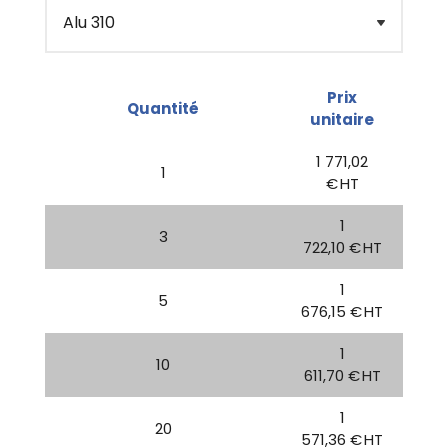
Prix
Quantité
unitaire
1 771,02
1
€ HT
1
3
722,10 € HT
1
5
676,15 € HT
1
10
611,70 € HT
1
20
571,36 € HT