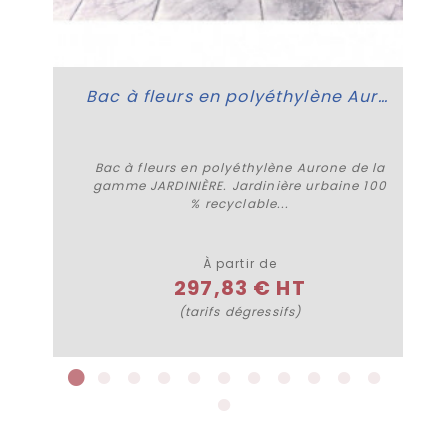
Bac à fleurs en polyéthylène Aurone
Bac à fleurs en polyéthylène Aurone de la
gamme JARDINIÈRE. Jardinière urbaine 100
% recyclable...
Plus de détails
À partir de
297,83 € HT
(tarifs dégressifs)