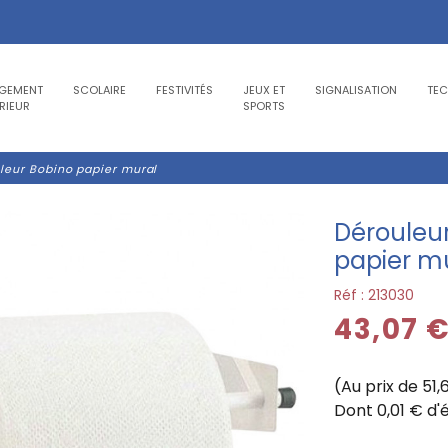
GEMENT
SCOLAIRE
FESTIVITÉS
JEUX ET
SIGNALISATION
TE
RIEUR
SPORTS
leur Bobino papier mural
Dérouleu
papier m
Réf :
213030
43,07 
(Au prix de 51
Dont 0,01 € d'