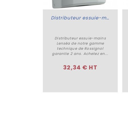
Distributeur essuie mains Kostéa
Distributeur essuie-mains Lenséa
 essuie mains
Distributeur essuie-mains
eter
Acheter
notre gamme
Lenséa de notre gamme
de Rossignol
technique de Rossignol
. Achetez en...
garantie 2 ans. Achetez en...
0 € HT
32,34 € HT