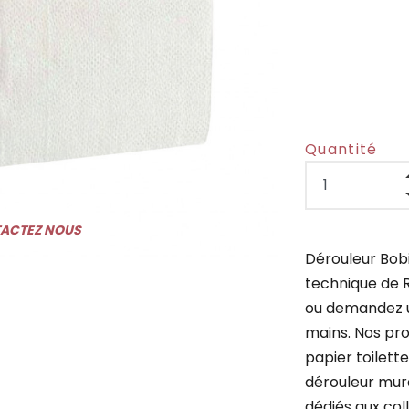
Quantité
TACTEZ NOUS
Dérouleur Bob
technique de R
ou demandez un
mains. Nos pro
papier toilette
dérouleur mura
dédiés aux coll