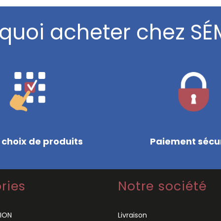
quoi acheter chez SÉ
 choix de produits
Paiement sécu
ries
Notre société
ION
Livraison