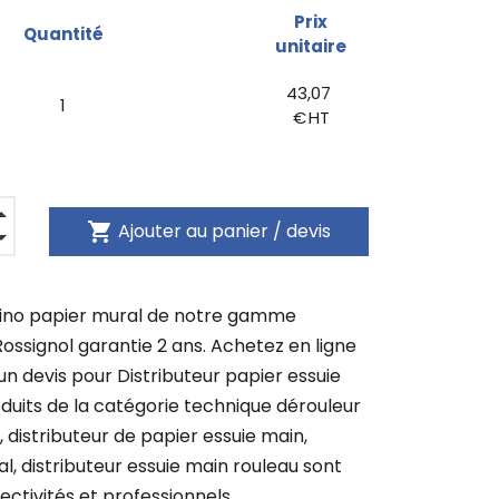
Prix
Quantité
unitaire
43,07
1
€ HT
shopping_cart
Ajouter au panier / devis
ino papier mural de notre gamme
ossignol garantie 2 ans. Achetez en ligne
 devis pour Distributeur papier essuie
duits de la catégorie technique dérouleur
, distributeur de papier essuie main,
l, distributeur essuie main rouleau sont
ectivités et professionnels.