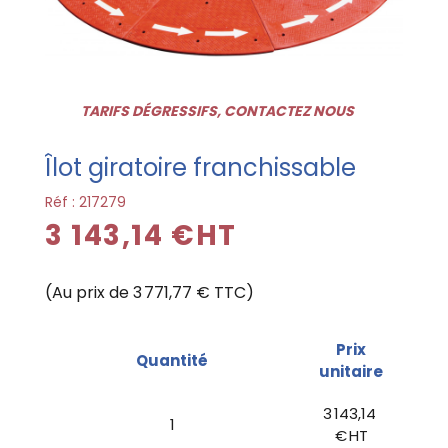
TARIFS DÉGRESSIFS, CONTACTEZ NOUS
Îlot giratoire franchissable
Réf :
217279
3 143,14 €HT
(Au prix de 3 771,77 € TTC)
Prix
Quantité
unitaire
3 143,14
1
€ HT