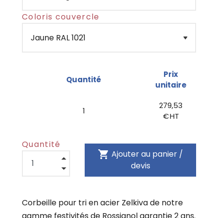
Coloris couvercle
Prix
Quantité
unitaire
279,53
1
€ HT
Quantité
shopping_cart
Ajouter au panier /
devis
Corbeille pour tri en acier Zelkiva de notre
gamme festivités de Rossignol garantie 2 ans.