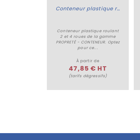
Plateforme en béton pour bac roulant
Conteneur plastique roulant 2 et 4 roues
en béton pour
Conteneur plastique roulant
 détails
Plus de détails
 de la gamme
2 et 4 roues de la gamme
 CONTENEUR.
PROPRETÉ - CONTENEUR. Optez
ce support...
pour ce...
À partir de
8 € HT
47,85 € HT
(tarifs dégressifs)