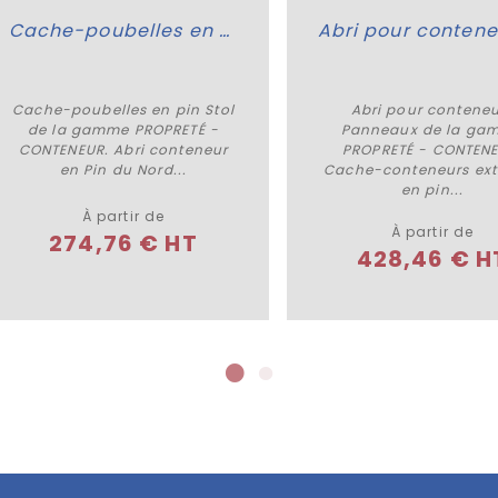
Cache-poubelles en pin Stol
Cache-poubelles en pin Stol
Abri pour conteneu
Plus de détails
Plus de détails
de la gamme PROPRETÉ -
Panneaux de la ga
CONTENEUR. Abri conteneur
PROPRETÉ - CONTENE
en Pin du Nord...
Cache-conteneurs ext
en pin...
À partir de
À partir de
274,76 € HT
428,46 € H