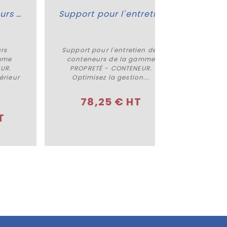
Abri pour conteneurs Panneaux
Support pour l'entretien des conteneurs
rs
Support pour l'entretien des
Abri po
Acheter
mme
conteneurs de la gamme
la 
UR.
PROPRETÉ - CONTENEUR.
CON
érieur
Optimisez la gestion...
contene
78,25 € HT
T