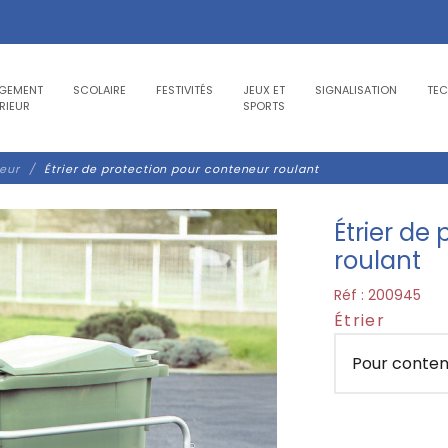
GEMENT
SCOLAIRE
FESTIVITÉS
JEUX ET
SIGNALISATION
TE
RIEUR
SPORTS
eur
Étrier de protection pour conteneur roulant
Étrier de
roulant
Réf :
200945
Étrier