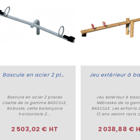
Bascule en acier 2 places Lisette
Bascule en acier 2 places
Jeu extérieur à bas
Plus de détails
Acheter
Lisette de la gamme BASCULE.
Nébraska de la ga
Robuste, cette balançoire
BASCULE. Les enfants 
horizontale 2...
12 ans seront ravis d
2 503,02 € HT
2 038,88 € 