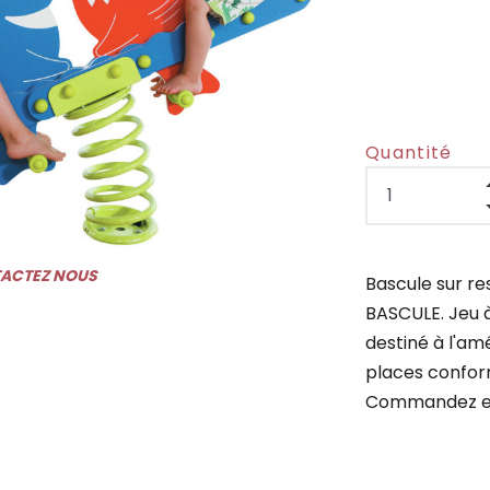
Quantité
TACTEZ NOUS
Bascule sur r
BASCULE. Jeu à
destiné à l'am
places conform
Commandez en 