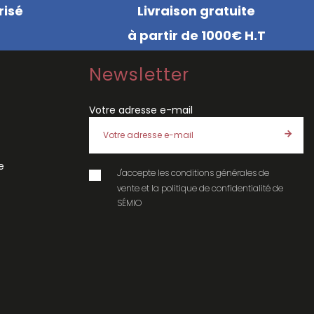
risé
Livraison gratuite
à partir de 1000€ H.T
Newsletter
Votre adresse e-mail
e
J'accepte les
conditions générales de
vente
et la
politique de confidentialité
de
SÉMIO