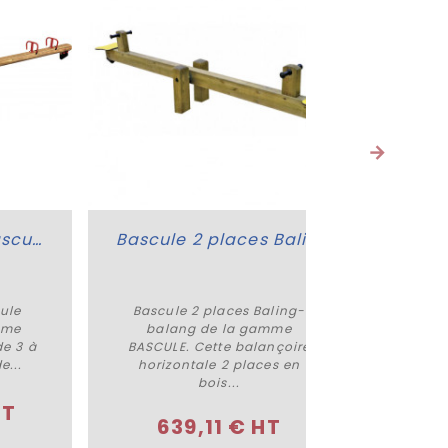
Jeu extérieur à bascule Nébraska
Bascule 2 places Baling-balang
cule
Bascule 2 places Baling-
Basc
Acheter
mme
balang de la gamme
Fan
de 3 à
BASCULE. Cette balançoire
BASCUL
e...
horizontale 2 places en
jeux m
bois...
HT
4 
639,11 € HT