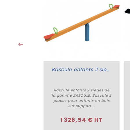
is 2 places Dog
amme BASCULE.
bascule idéale
pléter...
82 € HT
Bascule enfants 2 sièges
Bascule enfants 2 sièges de
Acheter
la gamme BASCULE. Bascule 2
places pour enfants en bois
sur support...
1 326,54 € HT