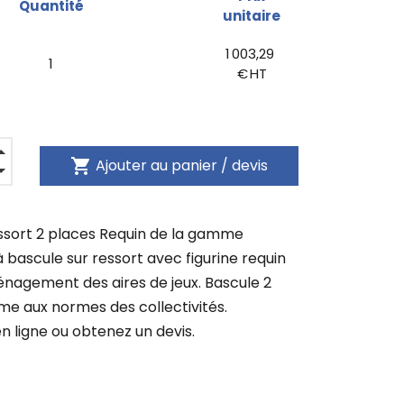
Quantité
unitaire
1 003,29
1
€ HT
shopping_cart
Ajouter au panier / devis
essort 2 places Requin de la gamme
 bascule sur ressort avec figurine requin
énagement des aires de jeux. Bascule 2
e aux normes des collectivités.
ligne ou obtenez un devis.