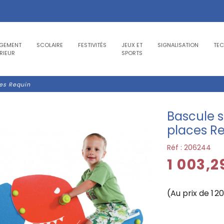
GEMENT
SCOLAIRE
FESTIVITÉS
JEUX ET
SIGNALISATION
TE
RIEUR
SPORTS
ces Requin
Bascule s
places R
Réf :
206244
1 003,
(Au prix de 1 