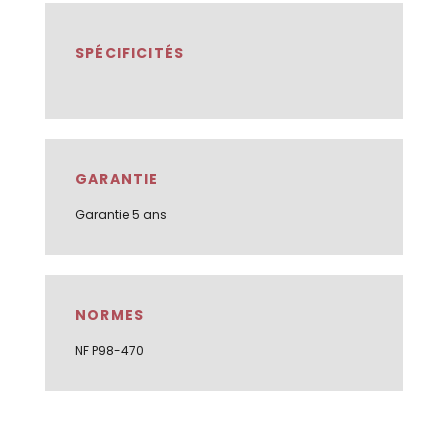
SPÉCIFICITÉS
GARANTIE
Garantie 5 ans
NORMES
NF P98-470