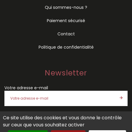
Qui sommes-nous ?
Paiement sécurisé
Contact
Politique de confidentialité
Newsletter
Votre adresse e-mail
Ce site utilise des cookies et vous donne le contrôle
J'accepte les
conditions générales de vente
et la
politique
sur ceux que vous souhaitez activer
de confidentialité
de SÉMIO