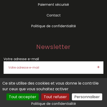
Paiement sécurisé
Contact
Politique de confidentialité
Newsletter
Votre adresse e-mail
Ce site utilise des cookies et vous donne le contrôle
J'accepte les
conditions générales de vente
et la
politique
sur ceux que vous souhaitez activer
de confidentialité
de SÉMIO
Tout accepter
Tout refuser
Personnaliser
Politique de confidentialité
Site créé par
Tout Simplement Digital