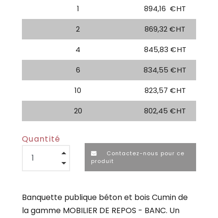
1
894,16
€ HT
2
869,32 € HT
4
845,83 € HT
6
834,55 € HT
10
823,57 € HT
20
802,45 € HT
Quantité
Contactez-nous pour ce
produit
Banquette publique béton et bois Cumin de
la gamme MOBILIER DE REPOS - BANC. Un