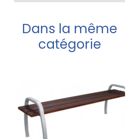
Dans la même
catégorie
na recyclé
e