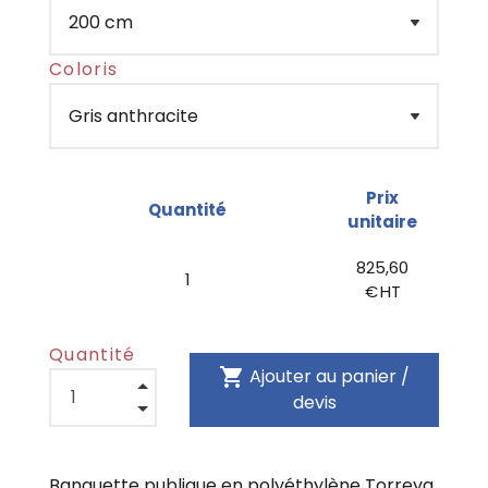
Coloris
Prix
Quantité
unitaire
825,60
1
€ HT
Quantité
shopping_cart
Ajouter au panier /
devis
Banquette publique en polyéthylène Torreya