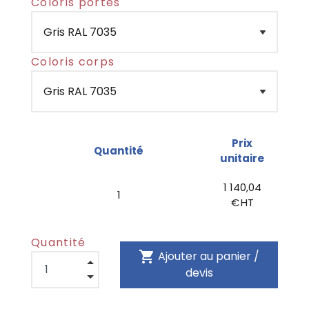
Coloris portes
Coloris corps
Prix
Quantité
unitaire
1 140,04
1
€ HT
Quantité
shopping_cart
Ajouter au panier /
devis